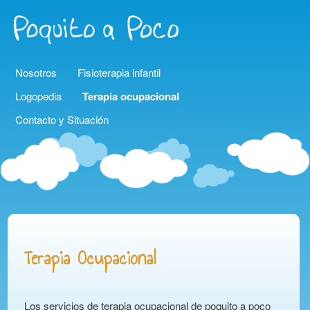
Main menu
Skip to primary content
Skip to secondary content
Nosotros
Fisioterapia infantil
Logopedia
Terapia ocupacional
Contacto y Situación
Terapia Ocupacional
Los servicios de terapia ocupacional de poquito a poco